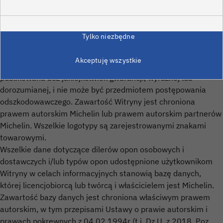
należących do Michelin lub do stron trzecich jest niezgodne z
prawem, z wyjątkiem ograniczonych praw przyznanych na
mocy Artykułu 4 poniżej i/lub pojedynczej kopii
Tylko niezbędne
wykorzystywanej wyłącznie do prywatnych celów
użytkownika. Zawartość Witryny może podlegać
Akceptuję wszystkie
modyfikacjom w dowolnym momencie i bez uprzedzenia i jest
publikowana bez jakiejkolwiek gwarancji, wyraźnej lub
dorozumianej, i nie może być przedmiotem postępowania
odszkodowawczego. Zawartość Witryny jest chroniona
prawem autorskim Michelin lub prawem autorskim partnerów
Michelin. Wszelkie logotypy są zarejestrowanymi znakami
towarowymi.
Wszelkie dane dotyczące dilerów opon osobowych i
dostawczych i/lub typów opon udostępnione użytkownikom
Witryny w celach informacyjnych stanowią bazę danych,
której licencjobiorcą lub twórcą i właścicielem jest Michelin.
Zawartość bazy danych jest chroniona właściwym prawem
autorskim, w tym przepisami Ustawy o prawie autorskim i
prawach pokrewnych z 04.02.1994r (t.j. Dz.U. z 2018. Poz.