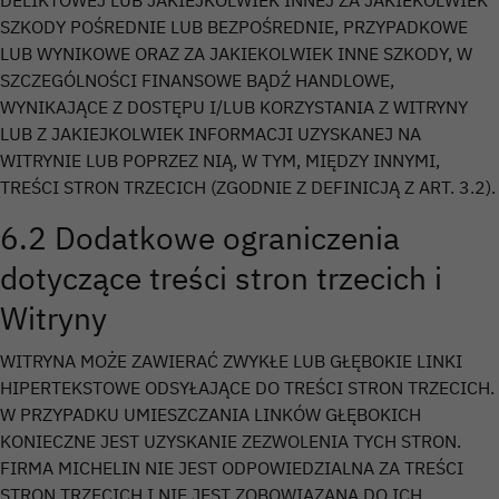
DELIKTOWEJ LUB JAKIEJKOLWIEK INNEJ ZA JAKIEKOLWIEK
SZKODY POŚREDNIE LUB BEZPOŚREDNIE, PRZYPADKOWE
LUB WYNIKOWE ORAZ ZA JAKIEKOLWIEK INNE SZKODY, W
SZCZEGÓLNOŚCI FINANSOWE BĄDŹ HANDLOWE,
WYNIKAJĄCE Z DOSTĘPU I/LUB KORZYSTANIA Z WITRYNY
LUB Z JAKIEJKOLWIEK INFORMACJI UZYSKANEJ NA
WITRYNIE LUB POPRZEZ NIĄ, W TYM, MIĘDZY INNYMI,
TREŚCI STRON TRZECICH (ZGODNIE Z DEFINICJĄ Z ART. 3.2).
6.2 Dodatkowe ograniczenia
dotyczące treści stron trzecich i
Witryny
WITRYNA MOŻE ZAWIERAĆ ZWYKŁE LUB GŁĘBOKIE LINKI
HIPERTEKSTOWE ODSYŁAJĄCE DO TREŚCI STRON TRZECICH.
W PRZYPADKU UMIESZCZANIA LINKÓW GŁĘBOKICH
KONIECZNE JEST UZYSKANIE ZEZWOLENIA TYCH STRON.
FIRMA MICHELIN NIE JEST ODPOWIEDZIALNA ZA TREŚCI
STRON TRZECICH I NIE JEST ZOBOWIĄZANA DO ICH